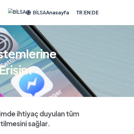
BILSA
Anasayfa
TR
|
EN
|
DE
stemlerine
Erişim
şimde ihtiyaç duyulan tüm
tilmesini sağlar.