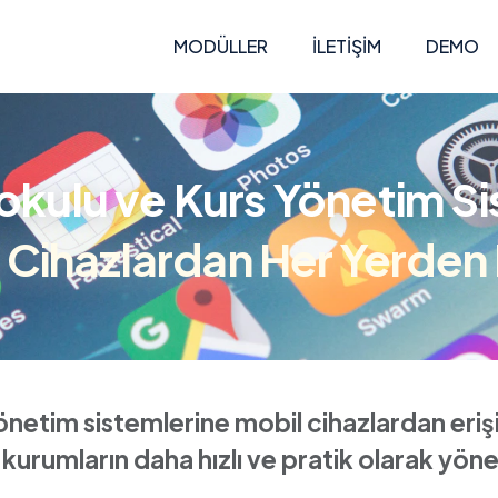
MODÜLLER
İLETIŞIM
DEMO
okulu ve Kurs Yönetim Si
 Cihazlardan Her Yerden 
önetim sistemlerine mobil cihazlardan eri
 kurumların daha hızlı ve pratik olarak yöne