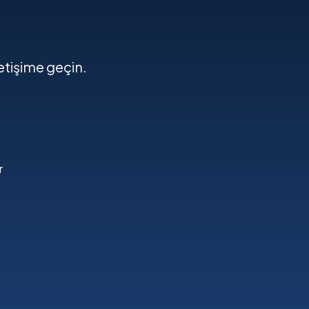
letişime geçin.
r