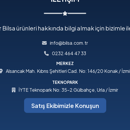
 Bilsa ürünleri hakkında bilgi almak için bizimle i
info@bilsa.com.tr
0232 464 47 33
MERKEZ
Alsancak Mah. Kıbrıs Şehitleri Cad. No: 146/20 Konak / İzmi
TEKNOPARK
İYTE Teknopark No: 35-2 Gülbahçe, Urla / İzmir
Satış Ekibimizle Konuşun